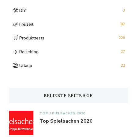
🛠️
DIY
3
🌿
Freizeit
87
🛒
Produkttests
220
✈️
Reiseblog
27
🏖️
Urlaub
22
BELIEBTE BEITRÄGE
TOP SPIELSACHEN 2020
Top Spielsachen 2020