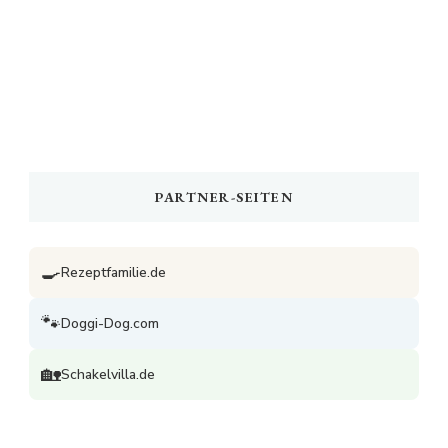
PARTNER-SEITEN
🍳
Rezeptfamilie.de
🐾
Doggi-Dog.com
🏡
Schakelvilla.de