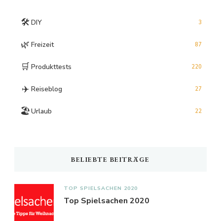
🛠️
DIY
3
🌿
Freizeit
87
🛒
Produkttests
220
✈️
Reiseblog
27
🏖️
Urlaub
22
BELIEBTE BEITRÄGE
TOP SPIELSACHEN 2020
Top Spielsachen 2020