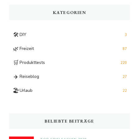
KATEGORIEN
🛠️
DIY
3
🌿
Freizeit
87
🛒
Produkttests
220
✈️
Reiseblog
27
🏖️
Urlaub
22
BELIEBTE BEITRÄGE