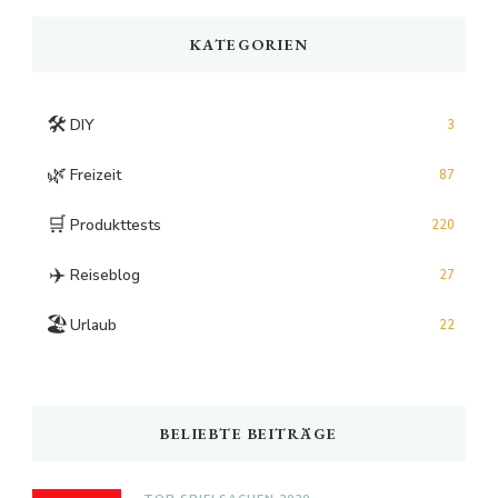
KATEGORIEN
🛠️
DIY
3
🌿
Freizeit
87
🛒
Produkttests
220
✈️
Reiseblog
27
🏖️
Urlaub
22
BELIEBTE BEITRÄGE