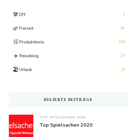
🛠️
DIY
3
🌿
Freizeit
87
🛒
Produkttests
220
✈️
Reiseblog
27
🏖️
Urlaub
22
BELIEBTE BEITRÄGE
TOP SPIELSACHEN 2020
Top Spielsachen 2020