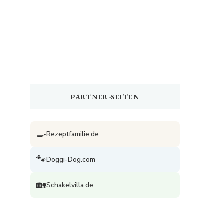
PARTNER-SEITEN
🍳
Rezeptfamilie.de
🐾
Doggi-Dog.com
🏡
Schakelvilla.de