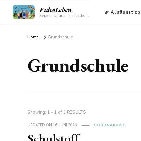
VideoLeben
🌿 Ausflugstipp
Freizeit · Urlaub · Produkttests
Home
Grundschule
Grundschule
Showing: 1 - 1 of 1 RESULTS
UPDATED ON
16. JUNI 2026
CORONAKRISE
Schulstoff