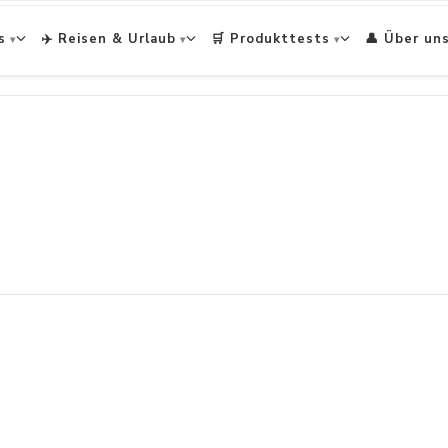
s
✈️ Reisen & Urlaub
🛒 Produkttests
👤 Über un