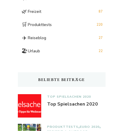
🌿
Freizeit
87
🛒
Produkttests
220
✈️
Reiseblog
27
🏖️
Urlaub
22
BELIEBTE BEITRÄGE
TOP SPIELSACHEN 2020
Top Spielsachen 2020
PRODUKTTESTS
EURO 2020