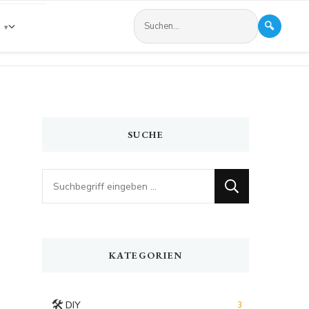
🔍
s
SUCHE
Looking
for
Something?
KATEGORIEN
🛠️
DIY
3