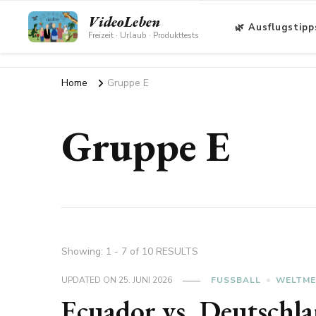
VideoLeben
🌿 Ausflugstipp
Freizeit · Urlaub · Produkttests
Home
Gruppe E
Gruppe E
Showing: 1 - 7 of 10 RESULTS
UPDATED ON
25. JUNI 2026
FUSSBALL
WELTME
Ecuador vs. Deutschl