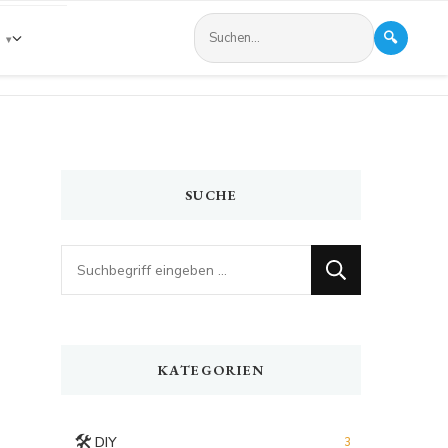
🔍
s
SUCHE
Looking
for
Something?
KATEGORIEN
🛠️
DIY
3