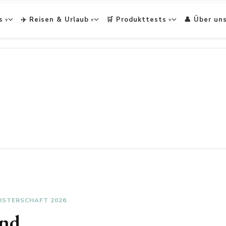
s
✈️ Reisen & Urlaub
🛒 Produkttests
👤 Über un
ISTERSCHAFT 2026
and