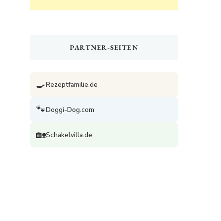
PARTNER-SEITEN
🍳
Rezeptfamilie.de
🐾
Doggi-Dog.com
🏡
Schakelvilla.de