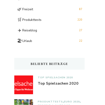
🌿
Freizeit
87
🛒
Produkttests
220
✈️
Reiseblog
27
🏖️
Urlaub
22
BELIEBTE BEITRÄGE
TOP SPIELSACHEN 2020
Top Spielsachen 2020
PRODUKTTESTS
EURO 2020