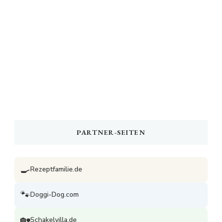
PARTNER-SEITEN
🍳
Rezeptfamilie.de
🐾
Doggi-Dog.com
🏡
Schakelvilla.de