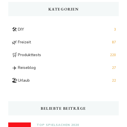
KATEGORIEN
🛠️
DIY
3
🌿
Freizeit
87
🛒
Produkttests
220
✈️
Reiseblog
27
🏖️
Urlaub
22
BELIEBTE BEITRÄGE
TOP SPIELSACHEN 2020