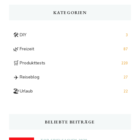
KATEGORIEN
🛠️
DIY
3
🌿
Freizeit
87
🛒
Produkttests
220
✈️
Reiseblog
27
🏖️
Urlaub
22
BELIEBTE BEITRÄGE