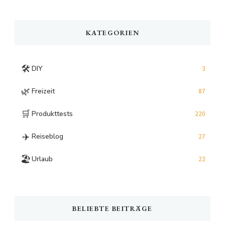
Something?
KATEGORIEN
🛠️
DIY
3
🌿
Freizeit
87
🛒
Produkttests
220
✈️
Reiseblog
27
🏖️
Urlaub
22
BELIEBTE BEITRÄGE