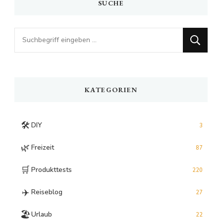
SUCHE
Looking
for
Something?
KATEGORIEN
🛠️
DIY
3
🌿
Freizeit
87
🛒
Produkttests
220
✈️
Reiseblog
27
🏖️
Urlaub
22