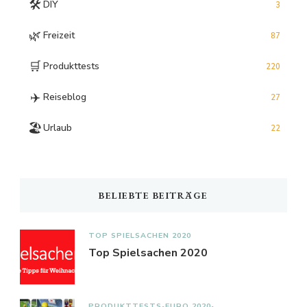
🛠️
DIY
3
🌿
Freizeit
87
🛒
Produkttests
220
✈️
Reiseblog
27
🏖️
Urlaub
22
BELIEBTE BEITRÄGE
TOP SPIELSACHEN 2020
Top Spielsachen 2020
PRODUKTTESTS
EURO 2020