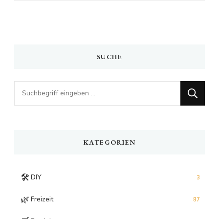
SUCHE
Looking
for
Something?
KATEGORIEN
🛠️
DIY
3
🌿
Freizeit
87