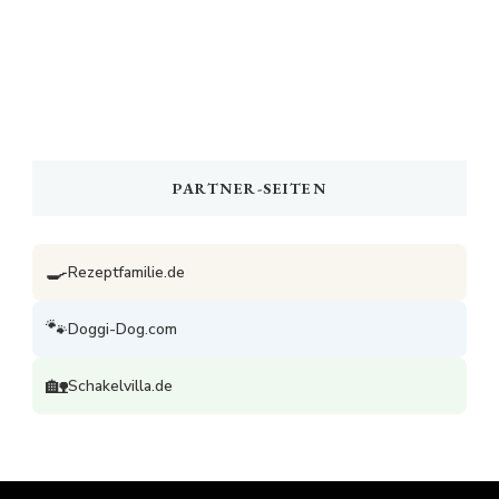
PARTNER-SEITEN
🍳
Rezeptfamilie.de
🐾
Doggi-Dog.com
🏡
Schakelvilla.de