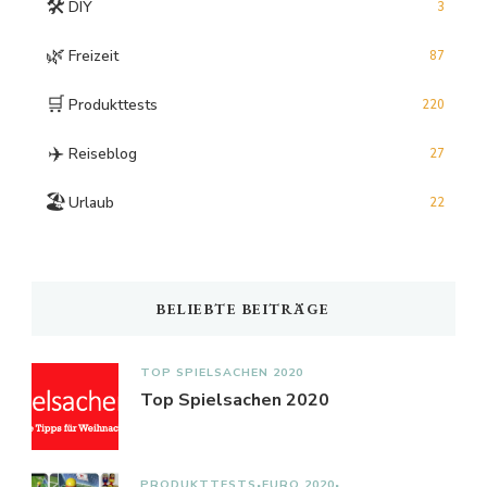
🛠️
DIY
3
🌿
Freizeit
87
🛒
Produkttests
220
✈️
Reiseblog
27
🏖️
Urlaub
22
BELIEBTE BEITRÄGE
TOP SPIELSACHEN 2020
Top Spielsachen 2020
PRODUKTTESTS
EURO 2020