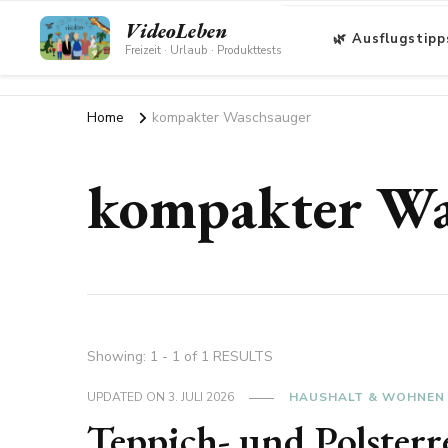
VideoLeben
🌿 Ausflugstipp
Freizeit · Urlaub · Produkttests
Home
kompakter Waschsauger
kompakter Wa
Showing: 1 - 1 of 1 RESULTS
UPDATED ON
3. JULI 2026
HAUSHALT & WOHNEN
Teppich- und Polsterr