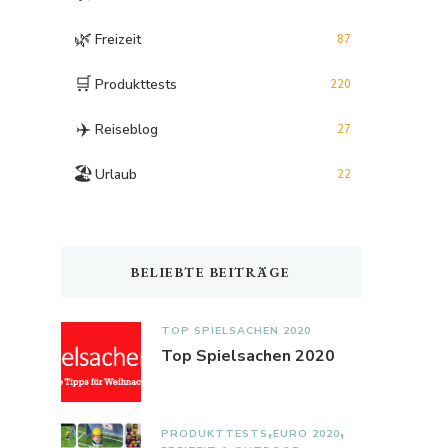
🌿
Freizeit
87
🛒
Produkttests
220
✈️
Reiseblog
27
🏖️
Urlaub
22
BELIEBTE BEITRÄGE
TOP SPIELSACHEN 2020
Top Spielsachen 2020
PRODUKTTESTS
EURO 2020