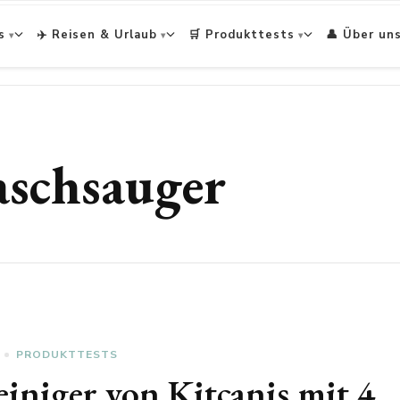
s
✈️ Reisen & Urlaub
🛒 Produkttests
👤 Über un
schsauger
PRODUKTTESTS
einiger von Kitcanis mit 4