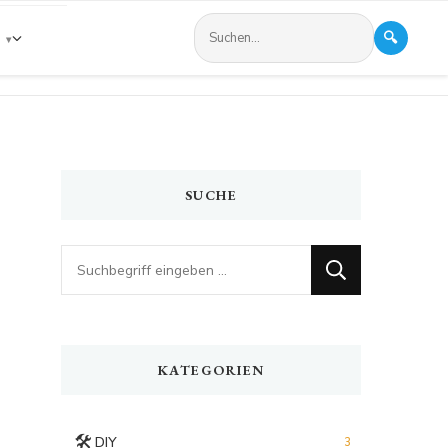
🔍
s
SUCHE
Looking
for
Something?
KATEGORIEN
🛠️
DIY
3