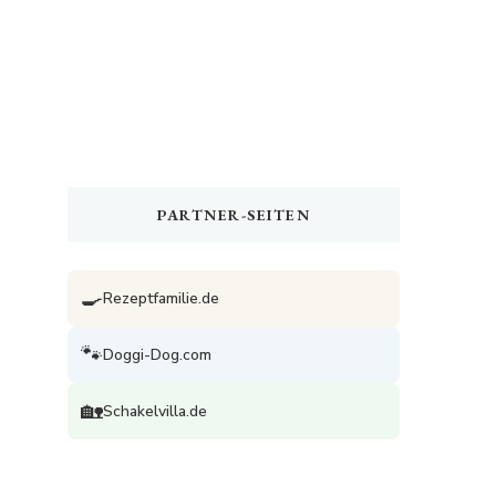
PARTNER-SEITEN
🍳
Rezeptfamilie.de
🐾
Doggi-Dog.com
🏡
Schakelvilla.de