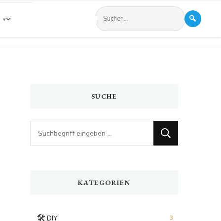
🔍
s
SUCHE
Looking
for
Something?
KATEGORIEN
🛠️
DIY
3