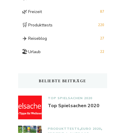
🌿
Freizeit
87
🛒
Produkttests
220
✈️
Reiseblog
27
🏖️
Urlaub
22
BELIEBTE BEITRÄGE
TOP SPIELSACHEN 2020
Top Spielsachen 2020
PRODUKTTESTS
EURO 2020