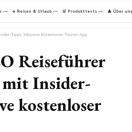
s
✈️ Reisen & Urlaub
🛒 Produkttests
👤 Über un
sider-Tipps. Inklusive kostenloser Touren-App
Reiseführer
 mit Insider-
ve kostenloser