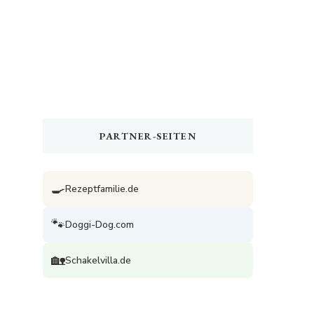
PARTNER-SEITEN
🍳
Rezeptfamilie.de
🐾
Doggi-Dog.com
🏡
Schakelvilla.de