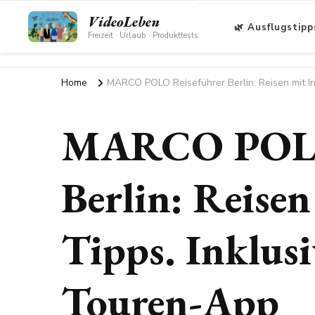
VideoLeben
🌿 Ausflugstipp
Freizeit · Urlaub · Produkttests
Home
MARCO POLO Reiseführer Berlin: Reisen mit In
MARCO POLO 
Berlin: Reisen
Tipps. Inklusi
Touren-App