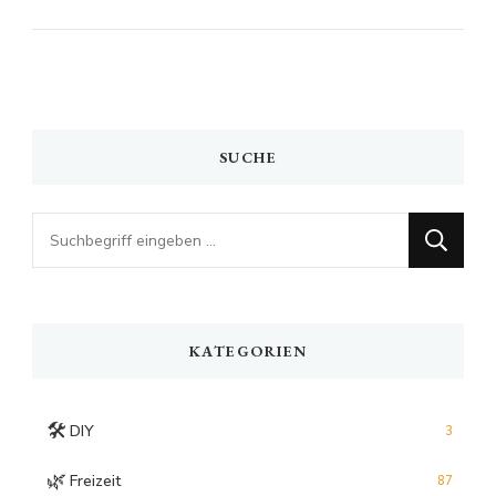
SUCHE
Looking
for
Something?
KATEGORIEN
🛠️
DIY
3
🌿
Freizeit
87