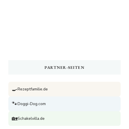
PARTNER-SEITEN
🍳
Rezeptfamilie.de
🐾
Doggi-Dog.com
🏡
Schakelvilla.de