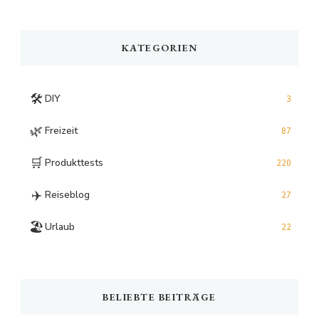
Something?
KATEGORIEN
🛠️
DIY
3
🌿
Freizeit
87
🛒
Produkttests
220
✈️
Reiseblog
27
🏖️
Urlaub
22
BELIEBTE BEITRÄGE