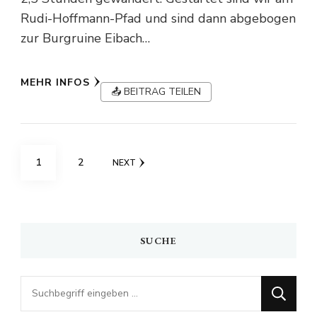
Rudi-Hoffmann-Pfad und sind dann abgebogen
zur Burgruine Eibach…
MEHR INFOS
📤 BEITRAG TEILEN
Seitennummerierung
PAGE
PAGE
1
2
NEXT
der
Beiträge
SUCHE
Looking
for