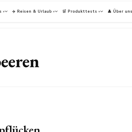
s
✈️ Reisen & Urlaub
🛒 Produkttests
👤 Über un
beeren
pflücken