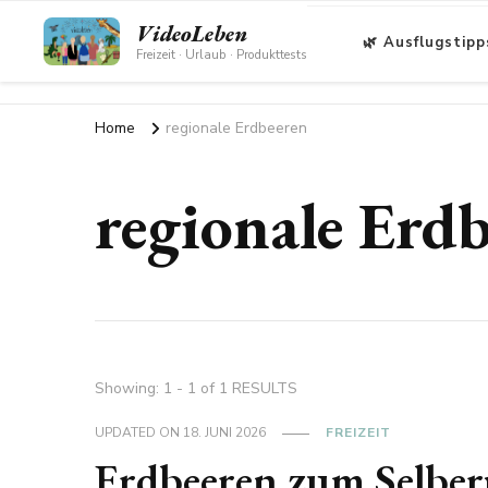
VideoLeben
🌿 Ausflugstipp
Freizeit · Urlaub · Produkttests
Home
regionale Erdbeeren
regionale Erd
Showing: 1 - 1 of 1 RESULTS
UPDATED ON
18. JUNI 2026
FREIZEIT
Erdbeeren zum Selber