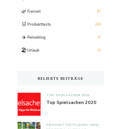
🌿
Freizeit
87
🛒
Produkttests
220
✈️
Reiseblog
27
🏖️
Urlaub
22
BELIEBTE BEITRÄGE
TOP SPIELSACHEN 2020
Top Spielsachen 2020
PRODUKTTESTS
EURO 2020