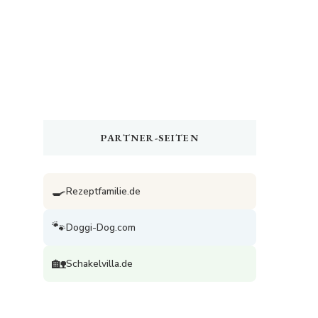
PARTNER-SEITEN
🍳
Rezeptfamilie.de
🐾
Doggi-Dog.com
🏡
Schakelvilla.de