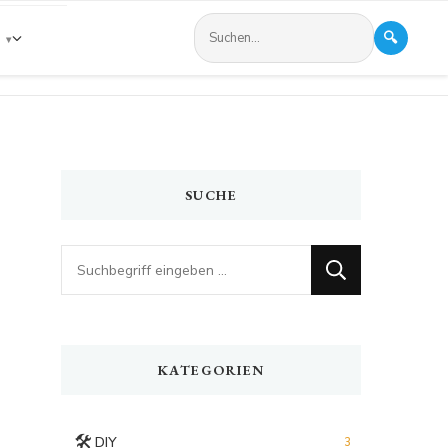
🔍
s
SUCHE
Looking
for
Something?
KATEGORIEN
🛠️
DIY
3