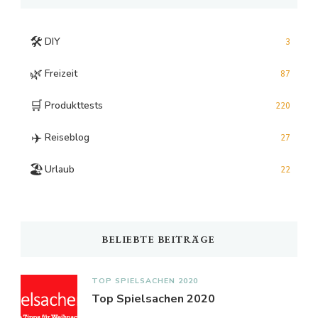
🛠️
DIY
3
🌿
Freizeit
87
🛒
Produkttests
220
✈️
Reiseblog
27
🏖️
Urlaub
22
BELIEBTE BEITRÄGE
TOP SPIELSACHEN 2020
Top Spielsachen 2020