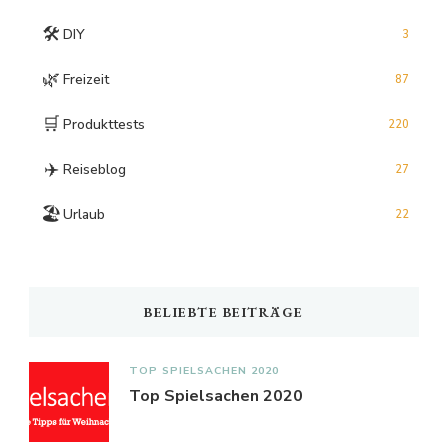
🛠️
DIY
3
🌿
Freizeit
87
🛒
Produkttests
220
✈️
Reiseblog
27
🏖️
Urlaub
22
BELIEBTE BEITRÄGE
TOP SPIELSACHEN 2020
Top Spielsachen 2020