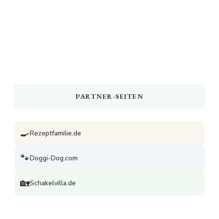
PARTNER-SEITEN
🍳
Rezeptfamilie.de
🐾
Doggi-Dog.com
🏡
Schakelvilla.de