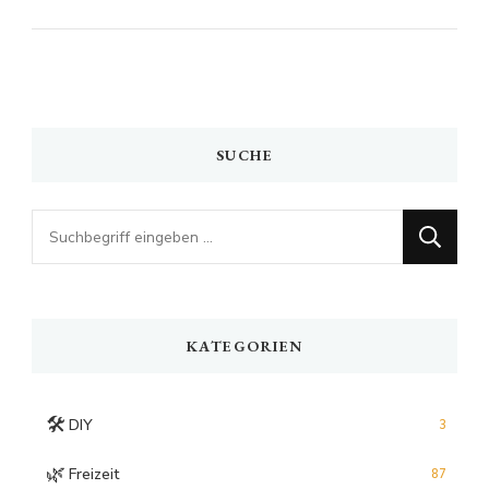
SUCHE
Looking
for
Something?
KATEGORIEN
🛠️
DIY
3
🌿
Freizeit
87