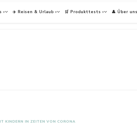
s
✈️ Reisen & Urlaub
🛒 Produkttests
👤 Über un
IT KINDERN IN ZEITEN VON CORONA