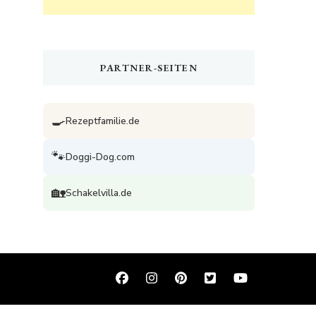
PARTNER-SEITEN
🍳
Rezeptfamilie.de
🐾
Doggi-Dog.com
🏡
Schakelvilla.de