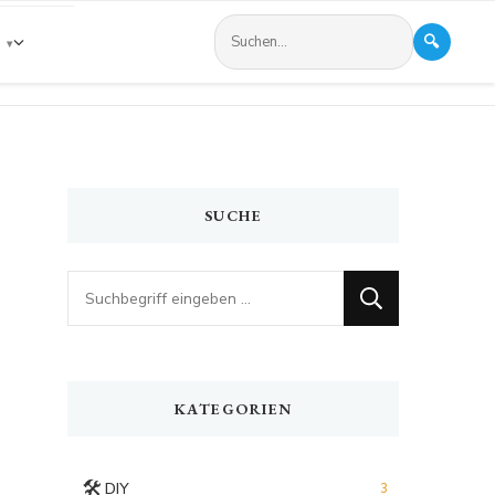
🔍
s
SUCHE
Looking
for
Something?
KATEGORIEN
🛠️
DIY
3