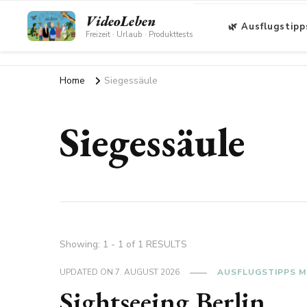
VideoLeben
🌿 Ausflugstipp
Freizeit · Urlaub · Produkttests
Home
Siegessäule
Siegessäule
Showing: 1 - 1 of 1 RESULTS
UPDATED ON
7. AUGUST 2026
AUSFLUGSTIPPS M
Sightseeing Berlin