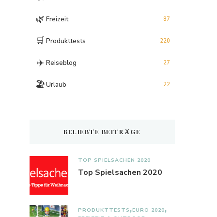
🌿
Freizeit
87
🛒
Produkttests
220
✈️
Reiseblog
27
🏖️
Urlaub
22
BELIEBTE BEITRÄGE
TOP SPIELSACHEN 2020
Top Spielsachen 2020
PRODUKTTESTS
EURO 2020