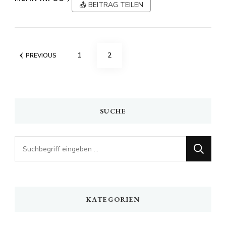
📤 BEITRAG TEILEN
Seitennummerierung
PAGE
PAGE
1
2
PREVIOUS
der
Beiträge
SUCHE
Looking
for
Something?
KATEGORIEN