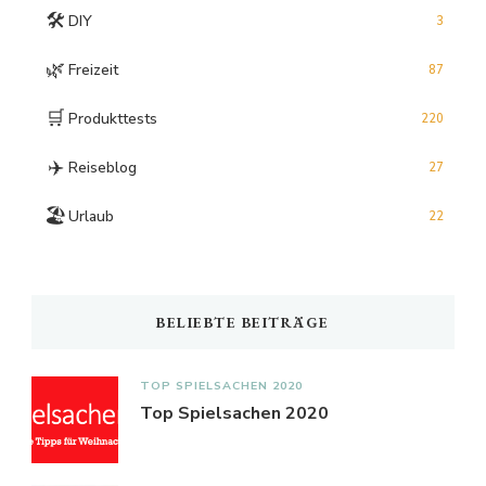
🛠️
DIY
3
🌿
Freizeit
87
🛒
Produkttests
220
✈️
Reiseblog
27
🏖️
Urlaub
22
BELIEBTE BEITRÄGE
TOP SPIELSACHEN 2020
Top Spielsachen 2020