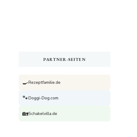
PARTNER-SEITEN
🍳
Rezeptfamilie.de
🐾
Doggi-Dog.com
🏡
Schakelvilla.de