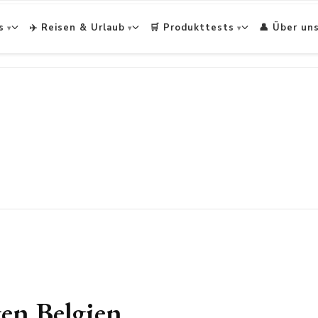
s
✈️ Reisen & Urlaub
🛒 Produkttests
👤 Über un
s
en Belgien