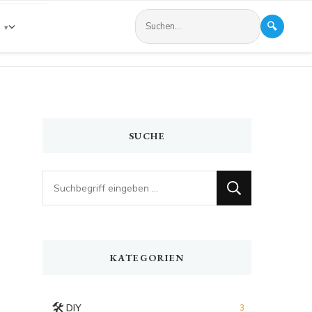
🔍
s
SUCHE
Looking
for
Something?
KATEGORIEN
🛠️
DIY
3