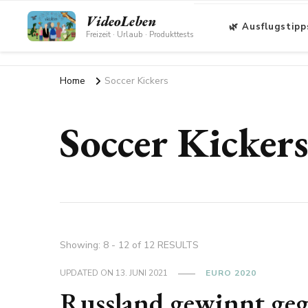
VideoLeben
🌿 Ausflugstipp
Freizeit · Urlaub · Produkttests
Home
Soccer Kickers
Soccer Kicker
Showing: 8 - 12 of 12 RESULTS
UPDATED ON
13. JUNI 2021
EURO 2020
Russland gewinnt geg