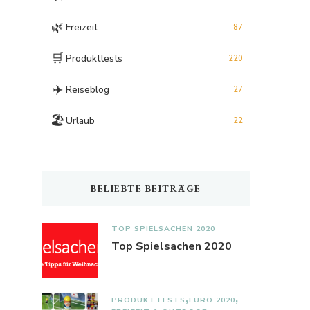
🌿
Freizeit
87
🛒
Produkttests
220
✈️
Reiseblog
27
🏖️
Urlaub
22
BELIEBTE BEITRÄGE
TOP SPIELSACHEN 2020
Top Spielsachen 2020
PRODUKTTESTS
EURO 2020