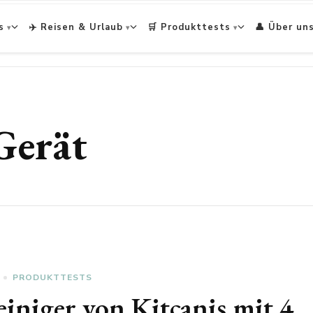
s
✈️ Reisen & Urlaub
🛒 Produkttests
👤 Über un
Gerät
PRODUKTTESTS
einiger von Kitcanis mit 4