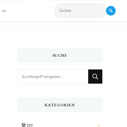
🔍
s
SUCHE
Looking
for
Something?
KATEGORIEN
🛠️
DIY
3