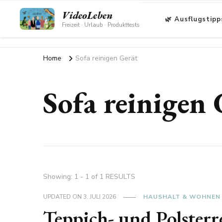
VideoLeben
🌿 Ausflugstipp
Freizeit · Urlaub · Produkttests
Home
Sofa reinigen Gerät
Sofa reinigen 
Showing: 1 - 1 of 1 RESULTS
UPDATED ON
3. JULI 2026
HAUSHALT & WOHNEN
Teppich- und Polsterr