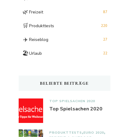
🌿
Freizeit
87
🛒
Produkttests
220
✈️
Reiseblog
27
🏖️
Urlaub
22
BELIEBTE BEITRÄGE
TOP SPIELSACHEN 2020
Top Spielsachen 2020
PRODUKTTESTS
EURO 2020