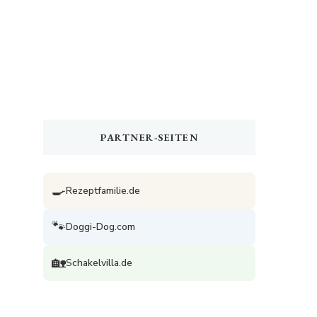
PARTNER-SEITEN
🍳
Rezeptfamilie.de
🐾
Doggi-Dog.com
🏡
Schakelvilla.de