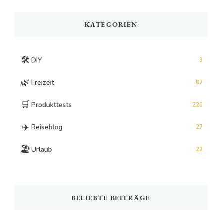
Something?
KATEGORIEN
🛠️
DIY
3
🌿
Freizeit
87
🛒
Produkttests
220
✈️
Reiseblog
27
🏖️
Urlaub
22
BELIEBTE BEITRÄGE