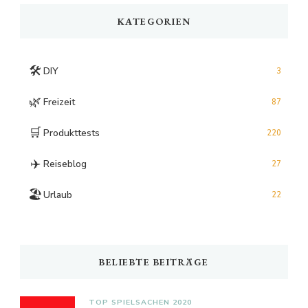
KATEGORIEN
🛠️
DIY
3
🌿
Freizeit
87
🛒
Produkttests
220
✈️
Reiseblog
27
🏖️
Urlaub
22
BELIEBTE BEITRÄGE
TOP SPIELSACHEN 2020