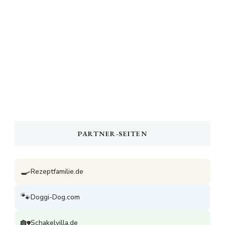
PARTNER-SEITEN
🍳
Rezeptfamilie.de
🐾
Doggi-Dog.com
🏡
Schakelvilla.de