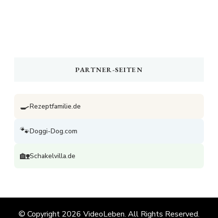
PARTNER-SEITEN
🍳
Rezeptfamilie.de
🐾
Doggi-Dog.com
🏡
Schakelvilla.de
© Copyright 2026
VideoLeben
. All Rights Reserved.