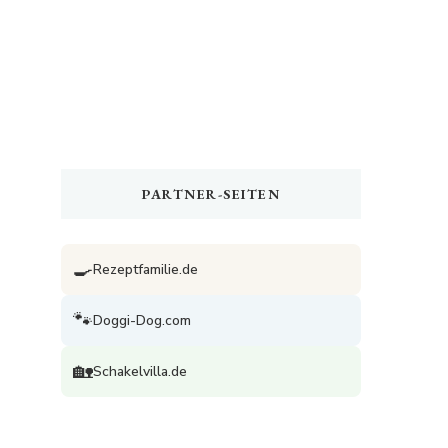
PARTNER-SEITEN
🍳
Rezeptfamilie.de
🐾
Doggi-Dog.com
🏡
Schakelvilla.de