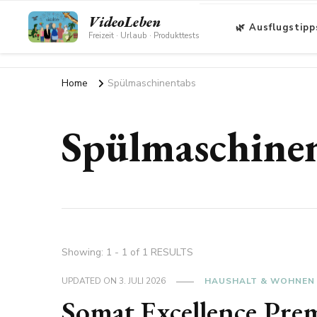
VideoLeben
🌿 Ausflugstipp
Freizeit · Urlaub · Produkttests
Home
Spülmaschinentabs
Spülmaschine
Showing: 1 - 1 of 1 RESULTS
UPDATED ON
3. JULI 2026
HAUSHALT & WOHNEN
Somat Excellence Pr