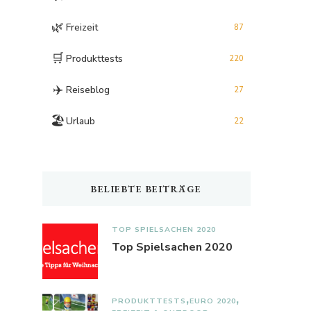
🌿
Freizeit
87
🛒
Produkttests
220
✈️
Reiseblog
27
🏖️
Urlaub
22
BELIEBTE BEITRÄGE
TOP SPIELSACHEN 2020
Top Spielsachen 2020
PRODUKTTESTS
EURO 2020