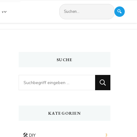
🔍
s
SUCHE
Looking
for
Something?
KATEGORIEN
🛠️
DIY
3