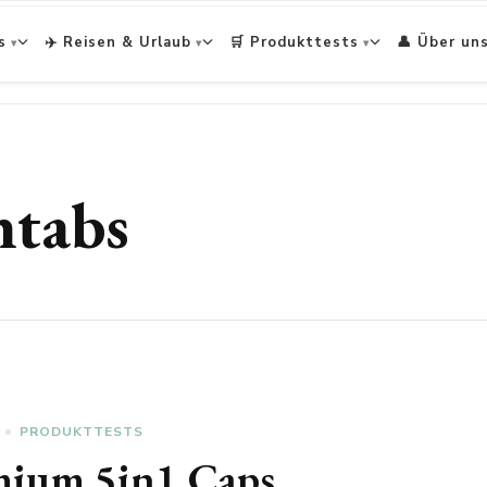
s
✈️ Reisen & Urlaub
🛒 Produkttests
👤 Über un
ntabs
PRODUKTTESTS
emium 5in1 Caps