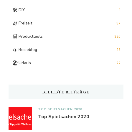
🛠️
DIY
3
🌿
Freizeit
87
🛒
Produkttests
220
✈️
Reiseblog
27
🏖️
Urlaub
22
BELIEBTE BEITRÄGE
TOP SPIELSACHEN 2020
Top Spielsachen 2020