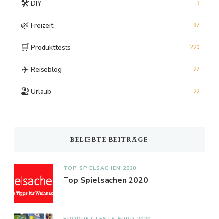
🛠️
DIY
3
🌿
Freizeit
87
🛒
Produkttests
220
✈️
Reiseblog
27
🏖️
Urlaub
22
BELIEBTE BEITRÄGE
TOP SPIELSACHEN 2020
Top Spielsachen 2020
PRODUKTTESTS
EURO 2020