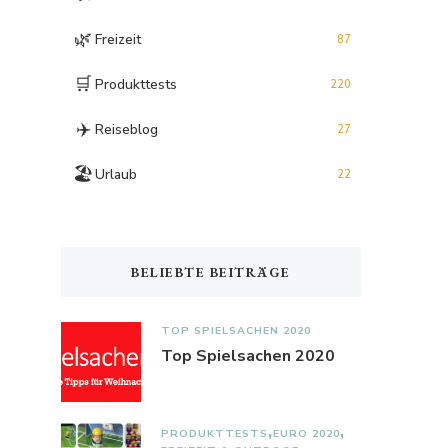
🌿
Freizeit
87
🛒
Produkttests
220
✈️
Reiseblog
27
🏖️
Urlaub
22
BELIEBTE BEITRÄGE
TOP SPIELSACHEN 2020
Top Spielsachen 2020
PRODUKTTESTS
EURO 2020