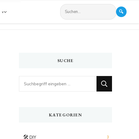
🔍
s
SUCHE
Looking
for
Something?
KATEGORIEN
🛠️
DIY
3