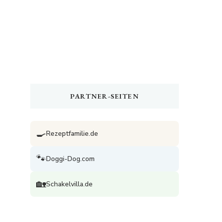
PARTNER-SEITEN
🍳
Rezeptfamilie.de
🐾
Doggi-Dog.com
🏡
Schakelvilla.de