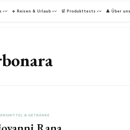
s
✈️ Reisen & Urlaub
🛒 Produkttests
👤 Über un
arbonara
BENSMITTEL & GETRÄNKE
Giovanni Rana