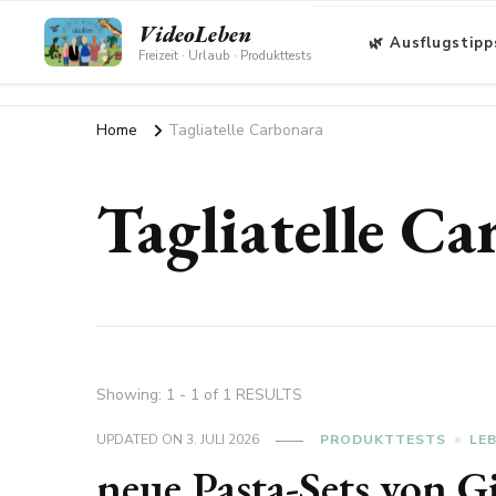
VideoLeben
🌿 Ausflugstipp
Freizeit · Urlaub · Produkttests
Home
Tagliatelle Carbonara
Tagliatelle C
Showing: 1 - 1 of 1 RESULTS
UPDATED ON
3. JULI 2026
PRODUKTTESTS
LE
neue Pasta-Sets von 