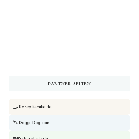
PARTNER-SEITEN
🍳
Rezeptfamilie.de
🐾
Doggi-Dog.com
🏡
Schakelvilla.de