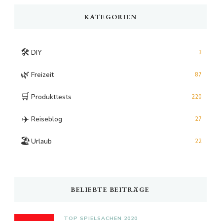
KATEGORIEN
🛠️
DIY
3
🌿
Freizeit
87
🛒
Produkttests
220
✈️
Reiseblog
27
🏖️
Urlaub
22
BELIEBTE BEITRÄGE
TOP SPIELSACHEN 2020