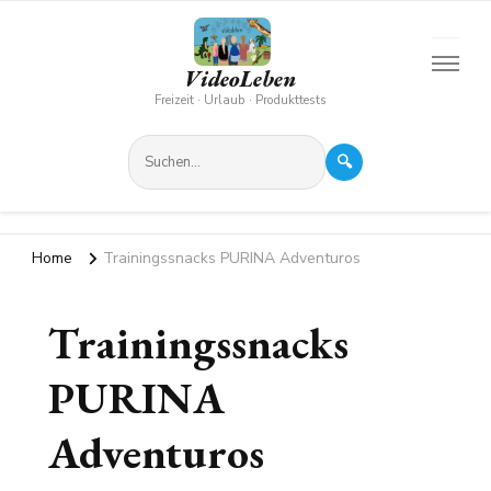
VideoLeben
Freizeit · Urlaub · Produkttests
🔍
Home
Trainingssnacks PURINA Adventuros
Trainingssnacks
PURINA
Adventuros