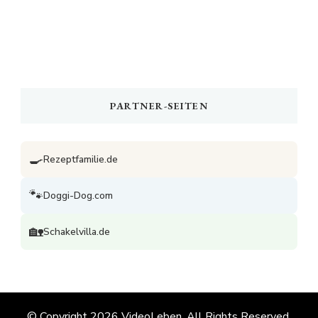
PARTNER-SEITEN
🍳
Rezeptfamilie.de
🐾
Doggi-Dog.com
🏡
Schakelvilla.de
© Copyright 2026
VideoLeben
. All Rights Reserved.