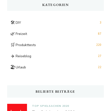
KATEGORIEN
🛠️
DIY
3
🌿
Freizeit
87
🛒
Produkttests
220
✈️
Reiseblog
27
🏖️
Urlaub
22
BELIEBTE BEITRÄGE
TOP SPIELSACHEN 2020