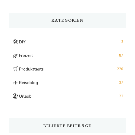
Something?
KATEGORIEN
🛠️
DIY
3
🌿
Freizeit
87
🛒
Produkttests
220
✈️
Reiseblog
27
🏖️
Urlaub
22
BELIEBTE BEITRÄGE