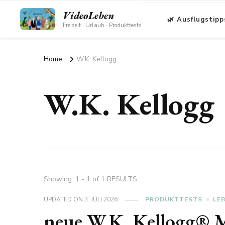
VideoLeben
🌿 Ausflugstipp
Freizeit · Urlaub · Produkttests
Home
W.K. Kellogg
W.K. Kellogg
Showing: 1 - 1 of 1 RESULTS
UPDATED ON
3. JULI 2026
PRODUKTTESTS
LE
neue W.K. Kellogg® M