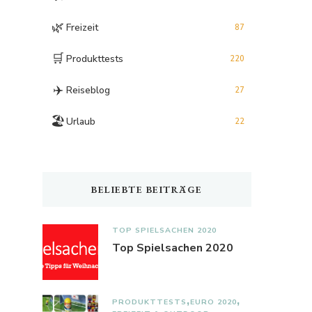
🌿
Freizeit
87
🛒
Produkttests
220
✈️
Reiseblog
27
🏖️
Urlaub
22
BELIEBTE BEITRÄGE
TOP SPIELSACHEN 2020
Top Spielsachen 2020
PRODUKTTESTS
EURO 2020