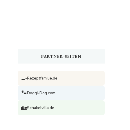
PARTNER-SEITEN
🍳
Rezeptfamilie.de
🐾
Doggi-Dog.com
🏡
Schakelvilla.de