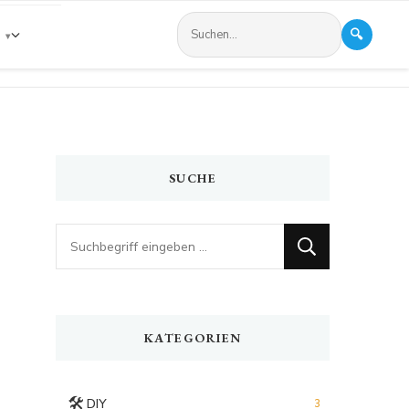
🔍
s
SUCHE
Looking
for
Something?
KATEGORIEN
🛠️
DIY
3