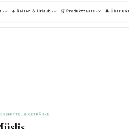
s
✈️ Reisen & Urlaub
🛒 Produkttests
👤 Über un
BENSMITTEL & GETRÄNKE
üslis