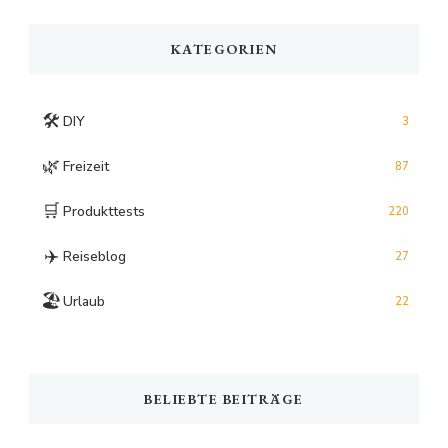
Something?
KATEGORIEN
🛠️
DIY
3
🌿
Freizeit
87
🛒
Produkttests
220
✈️
Reiseblog
27
🏖️
Urlaub
22
BELIEBTE BEITRÄGE