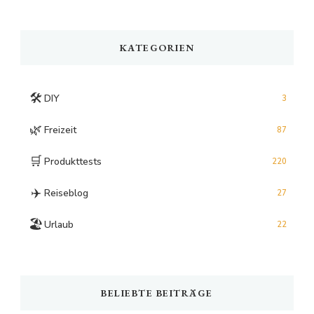
Something?
KATEGORIEN
🛠️
DIY
3
🌿
Freizeit
87
🛒
Produkttests
220
✈️
Reiseblog
27
🏖️
Urlaub
22
BELIEBTE BEITRÄGE