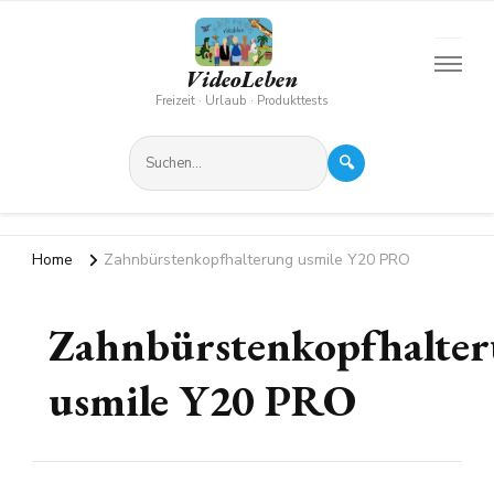
VideoLeben
Freizeit · Urlaub · Produkttests
🔍
Home
Zahnbürstenkopfhalterung usmile Y20 PRO
Zahnbürstenkopfhalte
usmile Y20 PRO