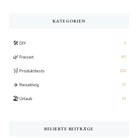
Something?
KATEGORIEN
🛠️
DIY
3
🌿
Freizeit
87
🛒
Produkttests
220
✈️
Reiseblog
27
🏖️
Urlaub
22
BELIEBTE BEITRÄGE