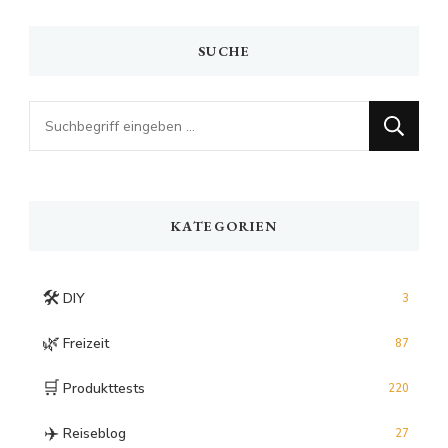
SUCHE
Looking
for
Something?
KATEGORIEN
🛠️
DIY
3
🌿
Freizeit
87
🛒
Produkttests
220
✈️
Reiseblog
27