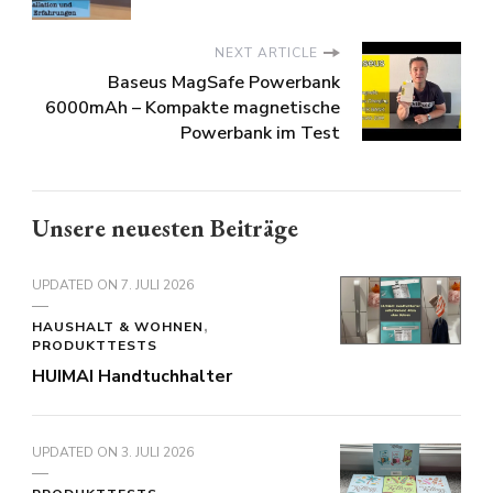
dem
erster
NEXT ARTICLE
Baseus MagSafe Powerbank
richtigen
Test
6000mAh – Kompakte magnetische
Powerbank im Test
Mehl
Unsere neuesten Beiträge
UPDATED ON
7. JULI 2026
HAUSHALT & WOHNEN
PRODUKTTESTS
HUIMAI Handtuchhalter
UPDATED ON
3. JULI 2026