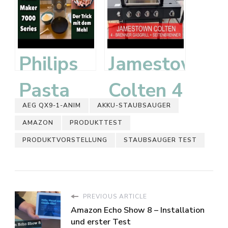
Test –
detect
kabelloser
absolute
Akku-
im Test
Philips
Jamestown
Staubsauger
–
Pasta
Colten 4
AEG QX9-1-ANIM
AKKU-STAUBSAUGER
by MIC
Unboxing
Maker
Gasgrill
AMAZON
PRODUKTTEST
Typ EV-
und
7000
–
PRODUKTVORSTELLUNG
STAUBSAUGER TEST
691
erster
Series –
Unboxing,
Eindruck
Der
Aufbau
PREVIOUS ARTICLE
Amazon Echo Show 8 – Installation
Trick mit
und
und erster Test