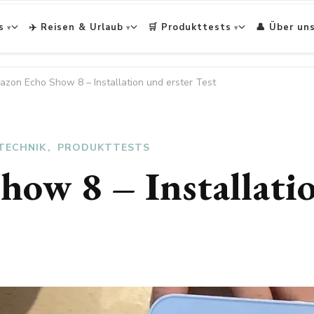
s
✈️ Reisen & Urlaub
🛒 Produkttests
👤 Über un
zon Echo Show 8 – Installation und erster Test
TECHNIK
PRODUKTTESTS
ow 8 – Installatio