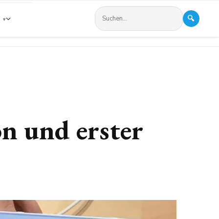
🔍
s
n und erster