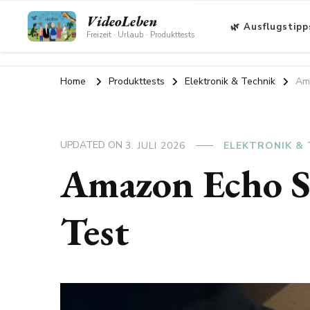
VideoLeben
🌿 Ausflugstipp
Freizeit · Urlaub · Produkttests
Home
Produkttests
Elektronik & Technik
Ama
UPDATED ON
3. JULI 2026
ELEKTRONIK & 
Amazon Echo Sh
Test