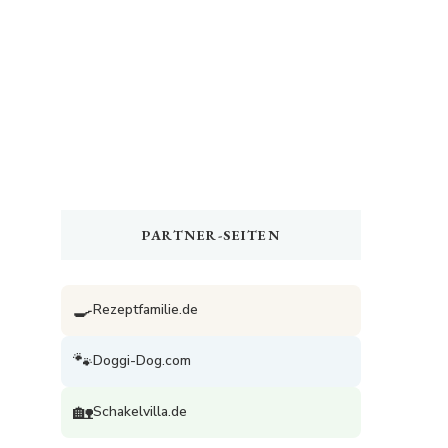
PARTNER-SEITEN
🍳
Rezeptfamilie.de
🐾
Doggi-Dog.com
🏡
Schakelvilla.de