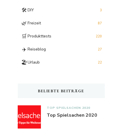
🛠️
DIY
3
🌿
Freizeit
87
🛒
Produkttests
220
✈️
Reiseblog
27
🏖️
Urlaub
22
BELIEBTE BEITRÄGE
TOP SPIELSACHEN 2020
Top Spielsachen 2020