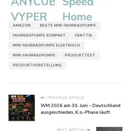
Schlafanalyse
mobiler
ANYCUBIC
Speed
unter
Fotodrucker
VYPER
Home
AMAZON
BESTE MINI FAHRRADPUMPE
der
fur
3D-
WIFI
FAHRRADPUMPE KOMPAKT
FANTTIK
Matratze
Smartphone
Drucker
Test –
MINI FAHRRADPUMPE ELEKTRISCH
MINI-FAHRRADPUMPE
PRODUKTTEST
im Test
im Test
–
Installation
PRODUKTVORSTELLUNG
Unboxing,
über die
Aufbau
Magenta-
PREVIOUS ARTICLE
und
App
WM 2026 am 30. Juni – Deutschland
ausgeschieden, K.o.-Phase läuft
erster
NEXT ARTICLE