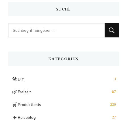
SUCHE
Looking
for
Something?
KATEGORIEN
🛠️
DIY
3
🌿
Freizeit
87
🛒
Produkttests
220
✈️
Reiseblog
27