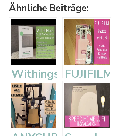
Ähnliche Beiträge:
Withings
FUJIFILM
Sleep
instax
Analyzer
mini
–
Link –