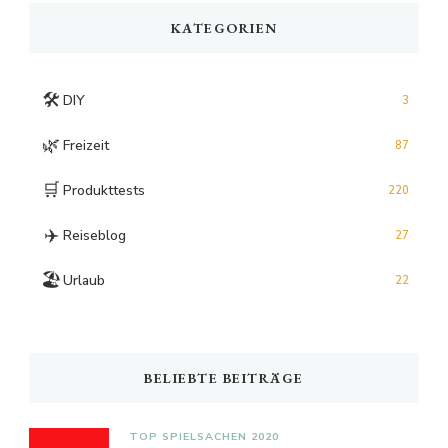
KATEGORIEN
🛠️
DIY
3
🌿
Freizeit
87
🛒
Produkttests
220
✈️
Reiseblog
27
🏖️
Urlaub
22
BELIEBTE BEITRÄGE
TOP SPIELSACHEN 2020