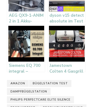
AEG QX9-1-ANIM
dyson v15 detect
2 in 1 Akku-
absolute im Test
Staubsauger im
– Unboxing und
Test
erster Eindruck
Siemens EQ 700
Jamestown
integral –
Colten 4 Gasgrill
Bruheinheit
– Unboxing,
reinigen und
Aufbau und
AMAZON
BÜGELSTATION TEST
Kaffeevollautomat
erster Test
DAMPFBÜGELSTATION
im Test
PHILIPS PERFECTCARE ELITE SILENCE