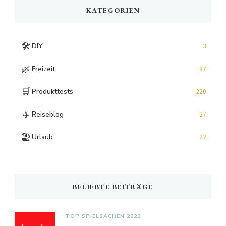
KATEGORIEN
🛠️
DIY
3
🌿
Freizeit
87
🛒
Produkttests
220
✈️
Reiseblog
27
🏖️
Urlaub
22
BELIEBTE BEITRÄGE
TOP SPIELSACHEN 2020