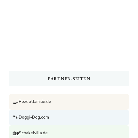
PARTNER-SEITEN
🍳
Rezeptfamilie.de
🐾
Doggi-Dog.com
🏡
Schakelvilla.de