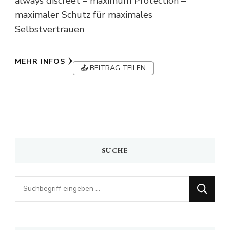
always discreet – maximum Protection –
maximaler Schutz für maximales
Selbstvertrauen
MEHR INFOS
📤 BEITRAG TEILEN
SUCHE
Looking
for
Something?