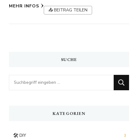
MEHR INFOS
📤 BEITRAG TEILEN
SUCHE
Looking
for
Something?
KATEGORIEN
🛠️
DIY
3