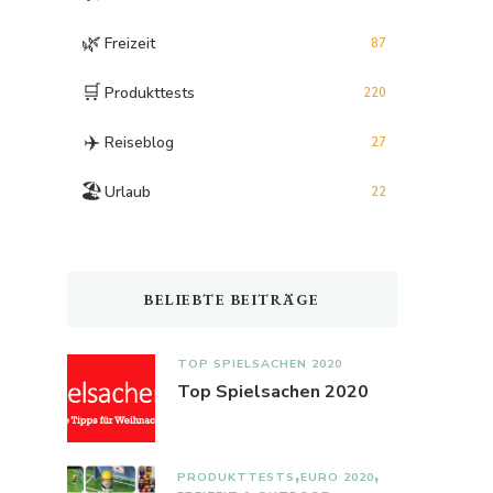
🌿
Freizeit
87
🛒
Produkttests
220
✈️
Reiseblog
27
🏖️
Urlaub
22
BELIEBTE BEITRÄGE
TOP SPIELSACHEN 2020
Top Spielsachen 2020
PRODUKTTESTS
EURO 2020