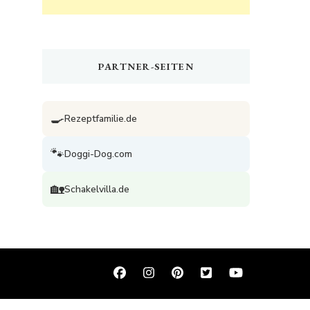
PARTNER-SEITEN
🍳
Rezeptfamilie.de
🐾
Doggi-Dog.com
🏡
Schakelvilla.de