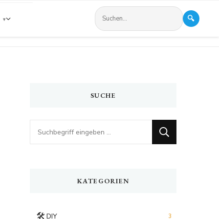
🔍
s
SUCHE
Looking
for
Something?
KATEGORIEN
🛠️
DIY
3