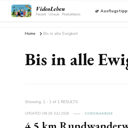
VideoLeben
🌿 Ausflugstipp
Freizeit · Urlaub · Produkttests
Home
Bis in alle Ewigkeit
Bis in alle Ewi
Showing: 1 - 1 of 1 RESULTS
UPDATED ON
28. JULI 2026
CORONAKRISE
4,5 km Rundwanderw