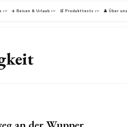
s
✈️ Reisen & Urlaub
🛒 Produkttests
👤 Über un
gkeit
eg an der Wupper