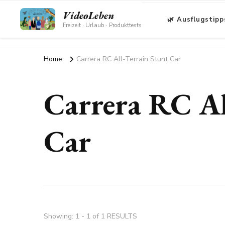
VideoLeben
🌿 Ausflugstipp
Freizeit · Urlaub · Produkttests
Home
Carrera RC All-Terrain Stunt Car
Carrera RC Al
Car
Showing: 1 - 1 of 1 RESULTS