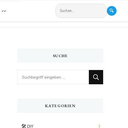
🔍
s
SUCHE
Looking
for
Something?
KATEGORIEN
🛠️
DIY
3