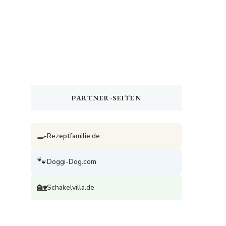
PARTNER-SEITEN
🍳
Rezeptfamilie.de
🐾
Doggi-Dog.com
🏡
Schakelvilla.de