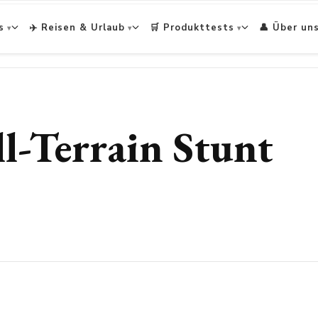
s
✈️ Reisen & Urlaub
🛒 Produkttests
👤 Über un
l-Terrain Stunt