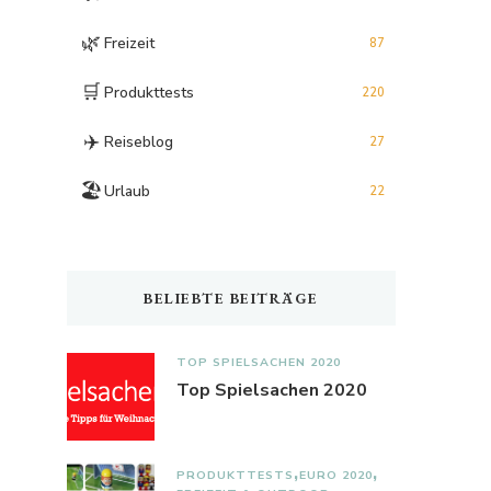
🌿
Freizeit
87
🛒
Produkttests
220
✈️
Reiseblog
27
🏖️
Urlaub
22
BELIEBTE BEITRÄGE
TOP SPIELSACHEN 2020
Top Spielsachen 2020
PRODUKTTESTS
EURO 2020